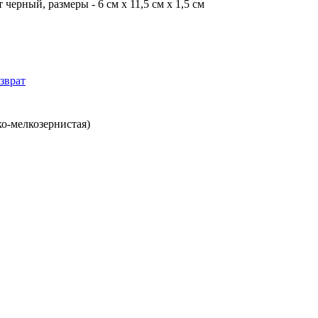
ерный, размеры - 6 см x 11,5 см x 1,5 см
зврат
ко-мелкозернистая)