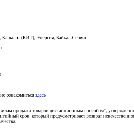
 Кашалот (КИТ), Энергия, Байкал-Сервис
сь
и
жно ознакомиться
здесь
равилам продажи товаров дистанционным способом", утвержденн
рантийный срок, который предусматривает возврат некачественно
ачества.