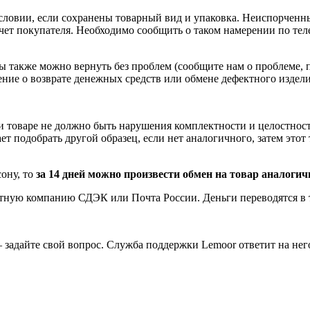
условии, если сохранены товарный вид и упаковка. Неиспорчен
 счет покупателя. Необходимо сообщить о таком намерении по те
 также можно вернуть без проблем (сообщите нам о проблеме, 
ение о возврате
денежных средств
или обмене дефектного изделия
 и товаре не должно быть нарушения комплектности и целостност
 подобрать другой образец, если нет аналогичного, затем этот т
ону, то
за 14 дней можно произвести обмен на товар аналоги
тную компанию СДЭК или Почта России. Деньги переводятся в те
 задайте свой вопрос. Служба поддержки Lemoor ответит на нег