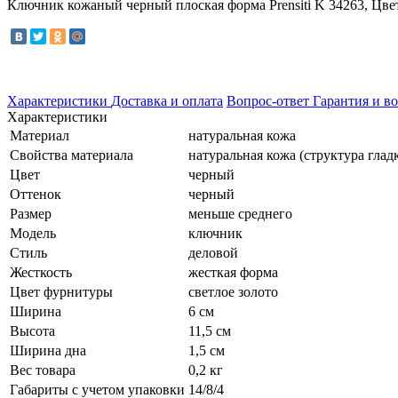
Ключник кожаный черный плоская форма Prensiti K 34263, Цвет ч
Характеристики
Доставка и оплата
Вопрос-ответ
Гарантия и во
Характеристики
Материал
натуральная кожа
Свойства материала
натуральная кожа (структура глад
Цвет
черный
Оттенок
черный
Размер
меньше среднего
Модель
ключник
Стиль
деловой
Жесткость
жесткая форма
Цвет фурнитуры
светлое золото
Ширина
6 см
Высота
11,5 см
Ширина дна
1,5 см
Вес товара
0,2 кг
Габариты с учетом упаковки
14/8/4