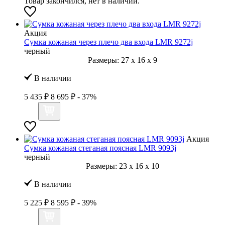
Товар закончился, нет в наличии.
Акция
Сумка кожаная через плечо два входа LMR 9272j
черный
Размеры:
27
x
16
x
9
В наличии
5 435 ₽
8 695 ₽
- 37%
Акция
Сумка кожаная стеганая поясная LMR 9093j
черный
Размеры:
23
x
16
x
10
В наличии
5 225 ₽
8 595 ₽
- 39%