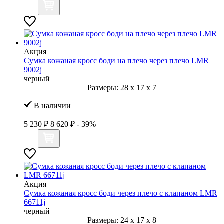
Акция
Сумка кожаная кросс боди на плечо через плечо LMR
9002j
черный
Размеры:
28
x
17
x
7
В наличии
5 230 ₽
8 620 ₽
- 39%
Акция
Сумка кожаная кросс боди через плечо с клапаном LMR
66711j
черный
Размеры:
24
x
17
x
8