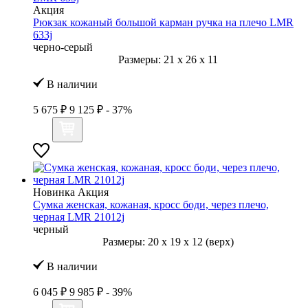
Акция
Рюкзак кожаный большой карман ручка на плечо LMR
633j
черно-серый
Размеры:
21
x
26
x
11
В наличии
5 675 ₽
9 125 ₽
- 37%
Новинка
Акция
Сумка женская, кожаная, кросс боди, через плечо,
черная LMR 21012j
черный
Размеры:
20
x
19
x
12 (верх)
В наличии
6 045 ₽
9 985 ₽
- 39%