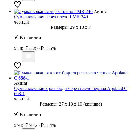
Акция
Сумка кожаная через плечо LMR 240
черный
Размеры:
29
x
18
x
7
В наличии
5 285 ₽
8 250 ₽
- 35%
Акция
Сумка кожаная кросс боди через плечо черная Applaud С
668-1
черный
Размеры:
27
x
13
x
10 (крышка)
В наличии
5 945 ₽
9 125 ₽
- 34%