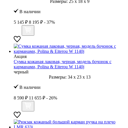
Размеры:
25
x
18
x
9
В наличии
5 145 ₽
8 195 ₽
- 37%
Акция
Сумка кожаная лаковая, черная, модель бочонок с
карманами, Polina & Eiterou W 1140j
черный
Размеры:
34
x
23
x
13
В наличии
8 590 ₽
11 655 ₽
- 26%