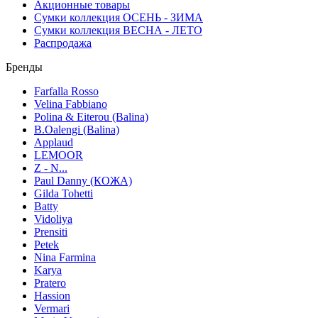
Акционные товары
Сумки коллекция ОСЕНЬ - ЗИМА
Сумки коллекция ВЕСНА - ЛЕТО
Распродажа
Бренды
Farfalla Rosso
Velina Fabbiano
Polina & Eiterou (Balina)
B.Oalengi (Balina)
Applaud
LEMOOR
Z - N...
Paul Danny (КОЖА)
Gilda Tohetti
Batty
Vidoliya
Prensiti
Petek
Nina Farmina
Karya
Pratero
Hassion
Vermari