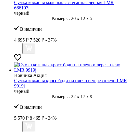
Сумка кожаная маленькая стеганная черная LMR
666107j
черный
Размеры:
20
x
12
x
5
В наличии
4 695 ₽
7 520 ₽
- 37%
Новинка
Акция
Сумка кожаная кросс боди на плечо и через плечо LMR
9919j
черный
Размеры:
22
x
17
x
9
В наличии
5 570 ₽
8 465 ₽
- 34%