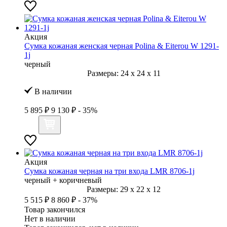
Акция
Сумка кожаная женская черная Polina & Eiterou W 1291-
1j
черный
Размеры:
24
x
24
x
11
В наличии
5 895 ₽
9 130 ₽
- 35%
Акция
Сумка кожаная черная на три входа LMR 8706-1j
черный + коричневый
Размеры:
29
x
22
x
12
5 515 ₽
8 860 ₽
- 37%
Товар закончился
Нет в наличии