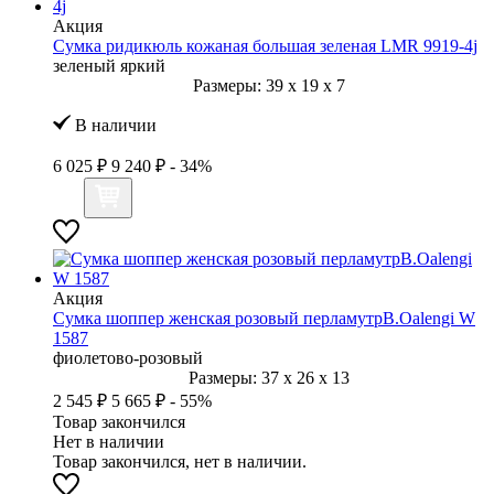
Акция
Сумка ридикюль кожаная большая зеленая LMR 9919-4j
зеленый яркий
Размеры:
39
x
19
x
7
В наличии
6 025 ₽
9 240 ₽
- 34%
Акция
Сумка шоппер женская розовый перламутрB.Oalengi W
1587
фиолетово-розовый
Размеры:
37
x
26
x
13
2 545 ₽
5 665 ₽
- 55%
Товар закончился
Нет в наличии
Товар закончился, нет в наличии.