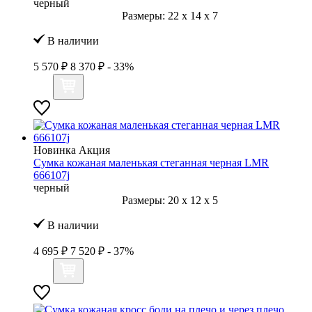
черный
Размеры:
22
x
14
x
7
В наличии
5 570 ₽
8 370 ₽
- 33%
Новинка
Акция
Сумка кожаная маленькая стеганная черная LMR
666107j
черный
Размеры:
20
x
12
x
5
В наличии
4 695 ₽
7 520 ₽
- 37%