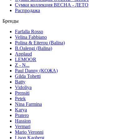
Сумки коллекция ВЕСНА - ЛЕТО
Распродажа
Бренды
Farfalla Rosso
Velina Fabbiano
Polina & Eiterou (Balina)
B.Oalengi (Balina)
Applaud
LEMOOR
Z - N...
Paul Danny (КОЖА)
Gilda Tohetti
Batty
Vidoliya
Prensiti
Petek
Nina Farmina
Karya
Pratero
Hassion
Vermari
Mario Veronni
Lison Kaoberg