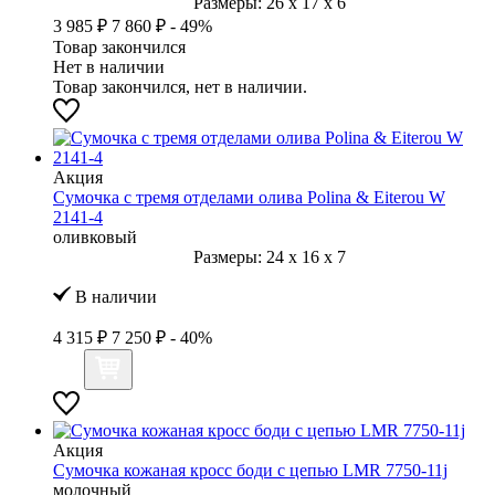
Размеры:
26
x
17
x
6
3 985 ₽
7 860 ₽
- 49%
Товар закончился
Нет в наличии
Товар закончился, нет в наличии.
Акция
Сумочка с тремя отделами олива Polina & Eiterou W
2141-4
оливковый
Размеры:
24
x
16
x
7
В наличии
4 315 ₽
7 250 ₽
- 40%
Акция
Сумочка кожаная кросс боди с цепью LMR 7750-11j
молочный