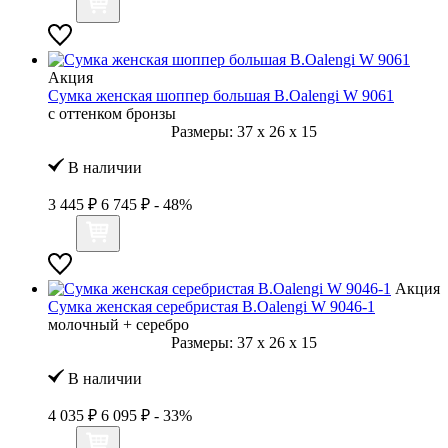
Акция
Сумка женская шоппер большая B.Oalengi W 9061
с оттенком бронзы
Размеры:
37
x
26
x
15
В наличии
3 445 ₽
6 745 ₽
- 48%
Акция
Сумка женская серебристая B.Oalengi W 9046-1
молочный + серебро
Размеры:
37
x
26
x
15
В наличии
4 035 ₽
6 095 ₽
- 33%