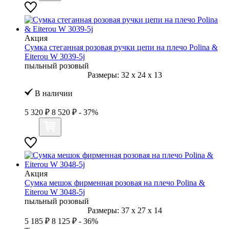
Акция
Сумка стеганная розовая ручки цепи на плечо Polina &
Eiterou W 3039-5j
пыльный розовый
Размеры:
32
x
24
x
13
В наличии
5 320 ₽
8 520 ₽
- 37%
Акция
Сумка мешок фирменная розовая на плечо Polina &
Eiterou W 3048-5j
пыльный розовый
Размеры:
37
x
27
x
14
5 185 ₽
8 125 ₽
- 36%