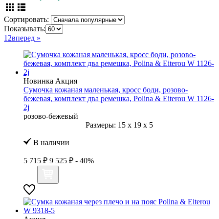
Сортировать:
Показывать:
1
2
вперед »
Новинка
Акция
Сумочка кожаная маленькая, кросс боди, розово-
бежевая, комплект два ремешка, Polina & Eiterou W 1126-
2j
розово-бежевый
Размеры:
15
x
19
x
5
В наличии
5 715 ₽
9 525 ₽
- 40%