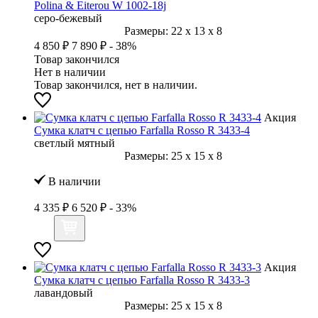
Polina & Eiterou W 1002-18j
серо-бежевый
Размеры:
22
x
13
x
8
4 850 ₽
7 890 ₽
- 38%
Товар закончился
Нет в наличии
Товар закончился, нет в наличии.
Акция
Сумка клатч с цепью Farfalla Rosso R 3433-4
светлый мятный
Размеры:
25
x
15
x
8
В наличии
4 335 ₽
6 520 ₽
- 33%
Акция
Сумка клатч с цепью Farfalla Rosso R 3433-3
лавандовый
Размеры:
25
x
15
x
8