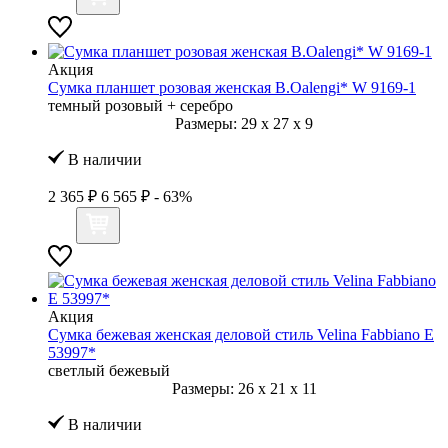
Акция
Сумка планшет розовая женская B.Oalengi* W 9169-1
темный розовый + серебро
Размеры:
29
x
27
x
9
В наличии
2 365 ₽
6 565 ₽
- 63%
Акция
Сумка бежевая женская деловой стиль Velina Fabbiano E
53997*
светлый бежевый
Размеры:
26
x
21
x
11
В наличии