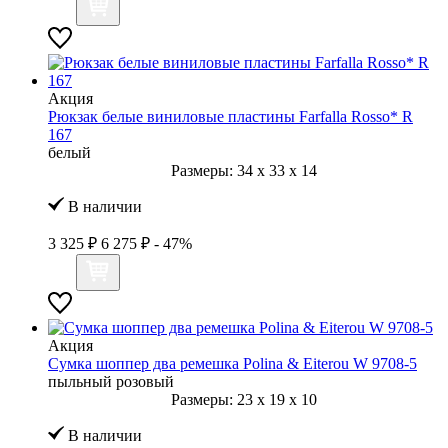
Акция
Рюкзак белые виниловые пластины Farfalla Rosso* R
167
белый
Размеры:
34
x
33
x
14
В наличии
3 325 ₽
6 275 ₽
- 47%
Акция
Сумка шоппер два ремешка Polina & Eiterou W 9708-5
пыльный розовый
Размеры:
23
x
19
x
10
В наличии