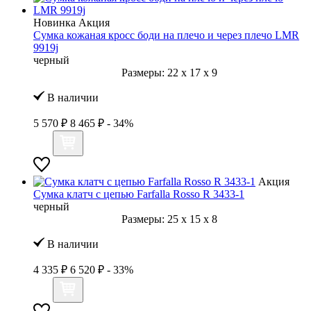
Новинка
Акция
Сумка кожаная кросс боди на плечо и через плечо LMR
9919j
черный
Размеры:
22
x
17
x
9
В наличии
5 570 ₽
8 465 ₽
- 34%
Акция
Сумка клатч с цепью Farfalla Rosso R 3433-1
черный
Размеры:
25
x
15
x
8
В наличии
4 335 ₽
6 520 ₽
- 33%