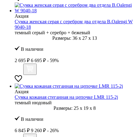
Акция
Сумка женская серая с серебром два отдела B.Oalengi W
9040-18
темный серый + серебро + бежевый
Размеры:
36
x
27
x
13
В наличии
2 695 ₽
6 695 ₽
- 59%
Акция
Сумка кожаная стеганная на цепочке LMR 115-2j
темный нюдовый
Размеры:
25
x
19
x
8
В наличии
6 845 ₽
9 260 ₽
- 26%