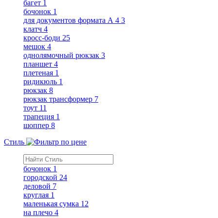
багет
1
бочонок
1
для документов формата А 4
3
клатч
4
кросс-боди
25
мешок
4
однолямочный рюкзак
3
планшет
4
плетеная
1
ридикюль
1
рюкзак
8
рюкзак трансформер
7
тоут
11
трапеция
1
шоппер
8
Стиль
бочонок
1
городской
24
деловой
7
круглая
1
маленькая сумка
12
на плечо
4