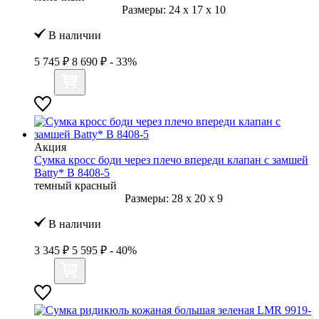
Размеры:
24
x
17
x
10
В наличии
5 745 ₽
8 690 ₽
- 33%
Акция
Сумка кросс боди через плечо впереди клапан с замшей
Batty* B 8408-5
темный красный
Размеры:
28
x
20
x
9
В наличии
3 345 ₽
5 595 ₽
- 40%