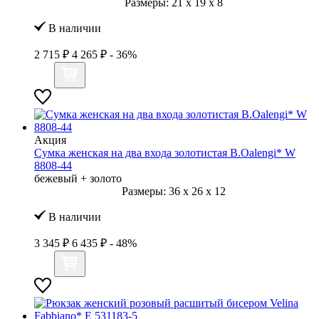
Размеры:
21
x
19
x
8
В наличии
2 715 ₽
4 265 ₽
- 36%
Акция
Сумка женская на два входа золотистая B.Oalengi* W
8808-44
бежевый + золото
Размеры:
36
x
26
x
12
В наличии
3 345 ₽
6 435 ₽
- 48%