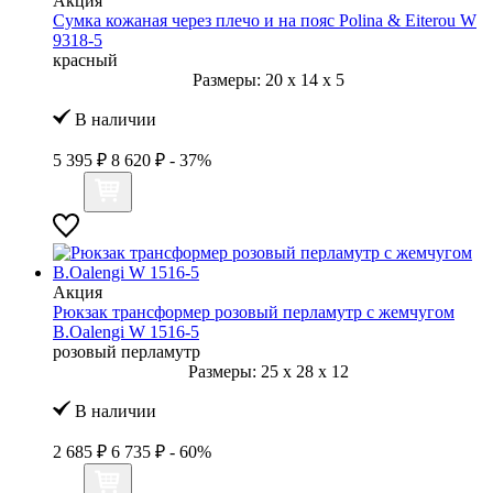
Акция
Сумка кожаная через плечо и на пояс Polina & Eiterou W
9318-5
красный
Размеры:
20
x
14
x
5
В наличии
5 395 ₽
8 620 ₽
- 37%
Акция
Рюкзак трансформер розовый перламутр с жемчугом
B.Oalengi W 1516-5
розовый перламутр
Размеры:
25
x
28
x
12
В наличии
2 685 ₽
6 735 ₽
- 60%