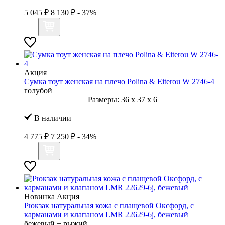
5 045 ₽
8 130 ₽
- 37%
Акция
Сумка тоут женская на плечо Polina & Eiterou W 2746-4
голубой
Размеры:
36
x
37
x
6
В наличии
4 775 ₽
7 250 ₽
- 34%
Новинка
Акция
Рюкзак натуральная кожа с плащевой Оксфорд, с
карманами и клапаном LMR 22629-6j, бежевый
бежевый + рыжий