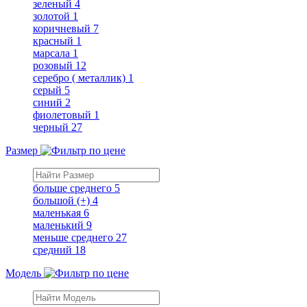
зеленый
4
золотой
1
коричневый
7
красный
1
марсала
1
розовый
12
серебро ( металлик)
1
серый
5
синий
2
фиолетовый
1
черный
27
Размер
больше среднего
5
большой (+)
4
маленькая
6
маленький
9
меньше среднего
27
средний
18
Модель