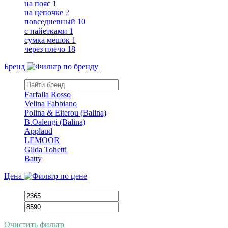
на пояс
1
на цепочке
2
повседневный
10
с пайетками
1
сумка мешок
1
через плечо
18
Бренд
Farfalla Rosso
Velina Fabbiano
Polina & Eiterou (Balina)
B.Oalengi (Balina)
Applaud
LEMOOR
Gilda Tohetti
Batty
Цена
Очистить фильтр