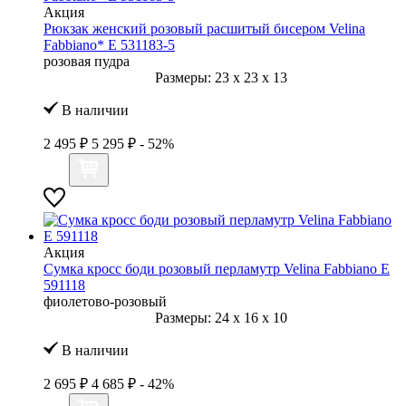
Акция
Рюкзак женский розовый расшитый бисером Velina
Fabbiano* E 531183-5
розовая пудра
Размеры:
23
x
23
x
13
В наличии
2 495 ₽
5 295 ₽
- 52%
Акция
Сумка кросс боди розовый перламутр Velina Fabbiano E
591118
фиолетово-розовый
Размеры:
24
x
16
x
10
В наличии
2 695 ₽
4 685 ₽
- 42%