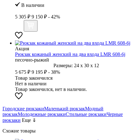
В наличии
5 305 ₽
9 150 ₽
- 42%
Акция
Рюкзак кожаный женский на два входа LMR 608-6j
песочно-рыжий
Размеры:
24
x
30
x
12
5 675 ₽
9 195 ₽
- 38%
Товар закончился
Нет в наличии
Товар закончился, нет в наличии.
Городские рюкзаки
Маленький рюкзак
Модный
рюкзак
Молодежные рюкзаки
Стильные рюкзаки
Черные
рюкзаки
Еще ⇓
Схожие товары