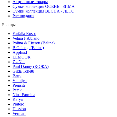
Акционные товары
Сумки коллекция ОСЕНЬ - ЗИМА
Сумки коллекция ВЕСНА - ЛЕТО
Распродажа
Бренды
Farfalla Rosso
Velina Fabbiano
Polina & Eiterou (Balina)
B.Oalengi (Balina)
Applaud
LEMOOR
Z - N...
Paul Danny (КОЖА)
Gilda Tohetti
Batty
Vidoliya
Prensiti
Petek
Nina Farmina
Karya
Pratero
Hassion
Vermari