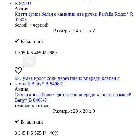
Акция
Клатч сумка белая с камнями две ручки Farfalla Rosso* R
92303
белый + черный
Размеры:
24
x
12
x
2
В наличии
1 695 ₽
5 465 ₽
- 68%
Акция
Сумка кросс боди через плечо впереди клапан с замшей
Batty* B 8408-5
темный красный
Размеры:
28
x
20
x
9
В наличии
3 345 ₽
5 595 ₽
- 40%