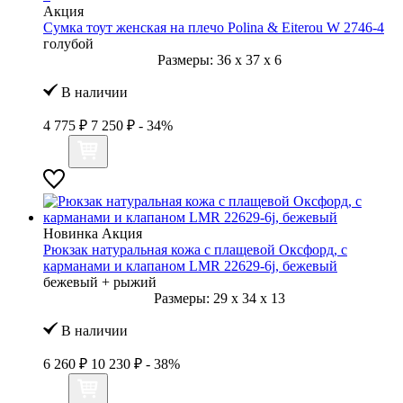
Акция
Сумка тоут женская на плечо Polina & Eiterou W 2746-4
голубой
Размеры:
36
x
37
x
6
В наличии
4 775 ₽
7 250 ₽
- 34%
Новинка
Акция
Рюкзак натуральная кожа с плащевой Оксфорд, с
карманами и клапаном LMR 22629-6j, бежевый
бежевый + рыжий
Размеры:
29
x
34
x
13
В наличии
6 260 ₽
10 230 ₽
- 38%