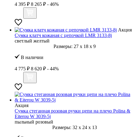
4 395 ₽
8 265 ₽
- 46%
Акция
Сумка клатч кожаная с цепочкой LMR 3133-8j
светлый желтый
Размеры:
27
x
18
x
9
В наличии
4 775 ₽
8 620 ₽
- 44%
Акция
Сумка стеганная розовая ручки цепи на плечо Polina &
Eiterou W 3039-5j
пыльный розовый
Размеры:
32
x
24
x
13