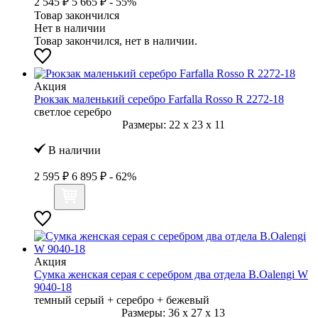
2 545 ₽
5 665 ₽
- 55%
Товар закончился
Нет в наличии
Товар закончился, нет в наличии.
Акция
Рюкзак маленький серебро Farfalla Rosso R 2272-18
светлое серебро
Размеры:
22
x
23
x
11
В наличии
2 595 ₽
6 895 ₽
- 62%
Акция
Сумка женская серая с серебром два отдела B.Oalengi W
9040-18
темный серый + серебро + бежевый
Размеры:
36
x
27
x
13