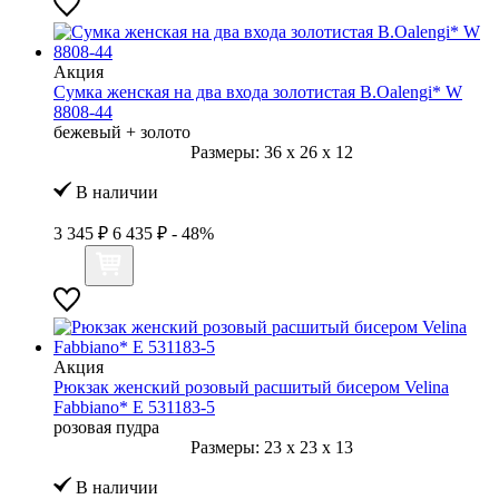
Акция
Сумка женская на два входа золотистая B.Oalengi* W
8808-44
бежевый + золото
Размеры:
36
x
26
x
12
В наличии
3 345 ₽
6 435 ₽
- 48%
Акция
Рюкзак женский розовый расшитый бисером Velina
Fabbiano* E 531183-5
розовая пудра
Размеры:
23
x
23
x
13
В наличии