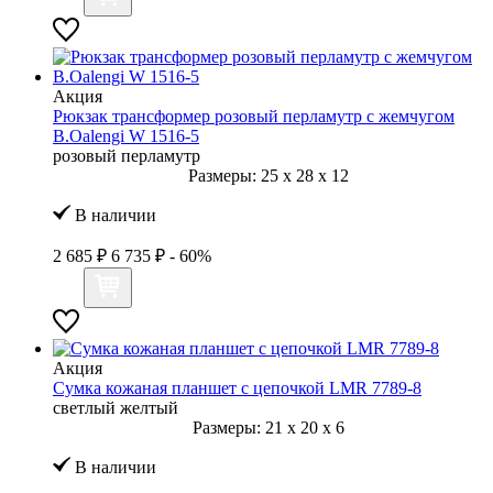
Акция
Рюкзак трансформер розовый перламутр с жемчугом
B.Oalengi W 1516-5
розовый перламутр
Размеры:
25
x
28
x
12
В наличии
2 685 ₽
6 735 ₽
- 60%
Акция
Сумка кожаная планшет с цепочкой LMR 7789-8
светлый желтый
Размеры:
21
x
20
x
6
В наличии