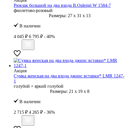
Акция
Рюкзак большой на два входа B.Oalengi W 1584-7
фиолетово-розовый
Размеры:
27
x
31
x
13
В наличии
4 045 ₽
6 795 ₽
- 40%
Акция
Сумка женская на два входа джинс вставки* LMR 1247-
1
голубой + яркий голубой
Размеры:
21
x
19
x
8
В наличии
2 715 ₽
4 265 ₽
- 36%