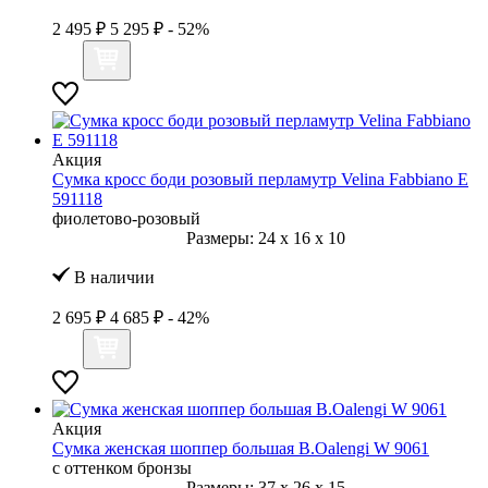
2 495 ₽
5 295 ₽
- 52%
Акция
Сумка кросс боди розовый перламутр Velina Fabbiano E
591118
фиолетово-розовый
Размеры:
24
x
16
x
10
В наличии
2 695 ₽
4 685 ₽
- 42%
Акция
Сумка женская шоппер большая B.Oalengi W 9061
с оттенком бронзы
Размеры:
37
x
26
x
15