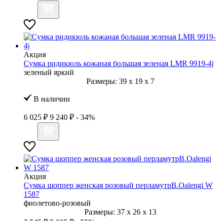
Акция
Сумка ридикюль кожаная большая зеленая LMR 9919-4j
зеленый яркий
Размеры:
39
x
19
x
7
В наличии
6 025 ₽
9 240 ₽
- 34%
Акция
Сумка шоппер женская розовый перламутрB.Oalengi W
1587
фиолетово-розовый
Размеры:
37
x
26
x
13