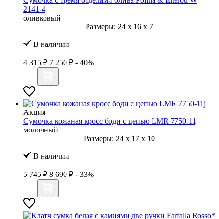
Сумочка с тремя отделами олива Polina & Eiterou W
2141-4
оливковый
Размеры:
24
x
16
x
7
В наличии
4 315 ₽
7 250 ₽
- 40%
Акция
Сумочка кожаная кросс боди с цепью LMR 7750-11j
молочный
Размеры:
24
x
17
x
10
В наличии
5 745 ₽
8 690 ₽
- 33%