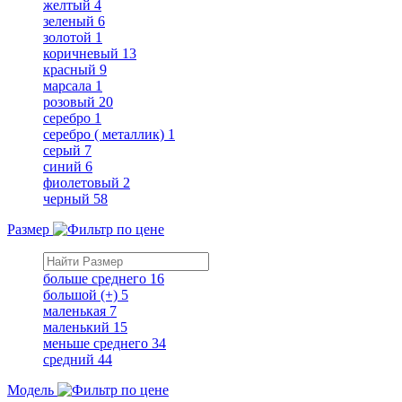
желтый
4
зеленый
6
золотой
1
коричневый
13
красный
9
марсала
1
розовый
20
серебро
1
серебро ( металлик)
1
серый
7
синий
6
фиолетовый
2
черный
58
Размер
больше среднего
16
большой (+)
5
маленькая
7
маленький
15
меньше среднего
34
средний
44
Модель