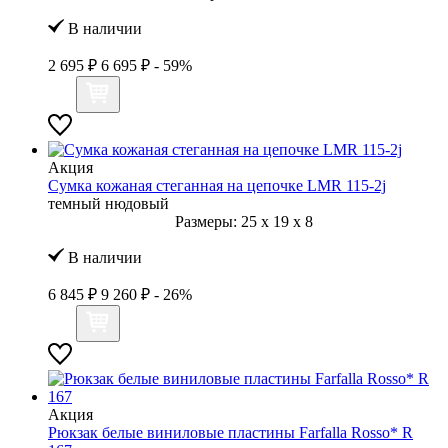
В наличии
2 695 ₽
6 695 ₽
- 59%
Акция
Сумка кожаная стеганная на цепочке LMR 115-2j
темный нюдовый
Размеры:
25
x
19
x
8
В наличии
6 845 ₽
9 260 ₽
- 26%
Акция
Рюкзак белые виниловые пластины Farfalla Rosso* R