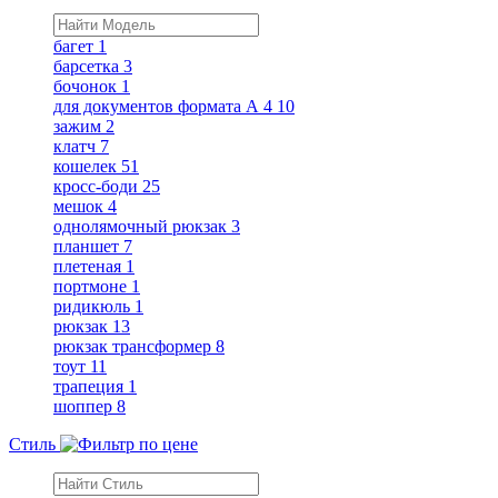
багет
1
барсетка
3
бочонок
1
для документов формата А 4
10
зажим
2
клатч
7
кошелек
51
кросс-боди
25
мешок
4
однолямочный рюкзак
3
планшет
7
плетеная
1
портмоне
1
ридикюль
1
рюкзак
13
рюкзак трансформер
8
тоут
11
трапеция
1
шоппер
8
Стиль