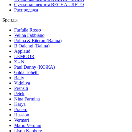
Сумки коллекция ВЕСНА - ЛЕТО
Распродажа
Бренды
Farfalla Rosso
Velina Fabbiano
Polina & Eiterou (Balina)
B.Oalengi (Balina)
Applaud
LEMOOR
Z - N...
Paul Danny (КОЖА)
Gilda Tohetti
Batty
Vidoliya
Prensiti
Petek
Nina Farmina
Karya
Pratero
Hassion
Vermari
Mario Veronni
Lison Kaoberg