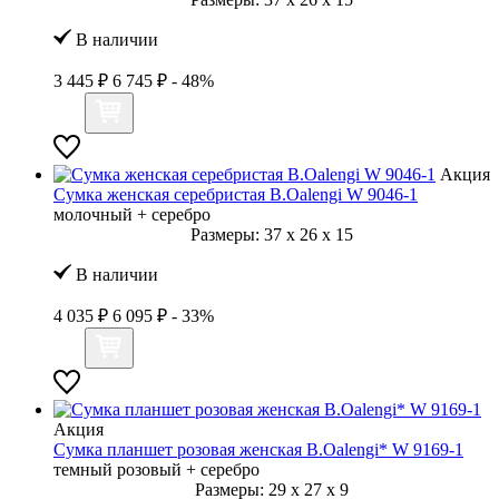
В наличии
3 445 ₽
6 745 ₽
- 48%
Акция
Сумка женская серебристая B.Oalengi W 9046-1
молочный + серебро
Размеры:
37
x
26
x
15
В наличии
4 035 ₽
6 095 ₽
- 33%
Акция
Сумка планшет розовая женская B.Oalengi* W 9169-1
темный розовый + серебро
Размеры:
29
x
27
x
9