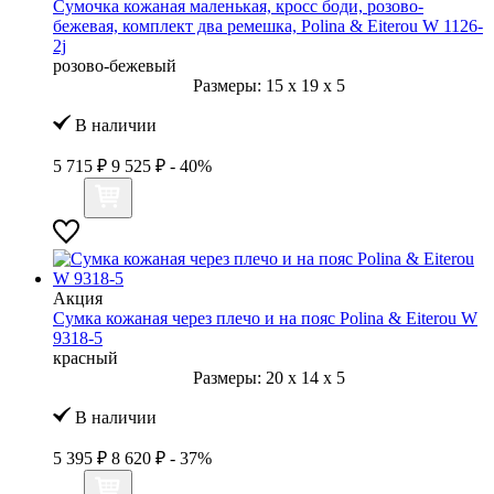
Сумочка кожаная маленькая, кросс боди, розово-
бежевая, комплект два ремешка, Polina & Eiterou W 1126-
2j
розово-бежевый
Размеры:
15
x
19
x
5
В наличии
5 715 ₽
9 525 ₽
- 40%
Акция
Сумка кожаная через плечо и на пояс Polina & Eiterou W
9318-5
красный
Размеры:
20
x
14
x
5
В наличии
5 395 ₽
8 620 ₽
- 37%