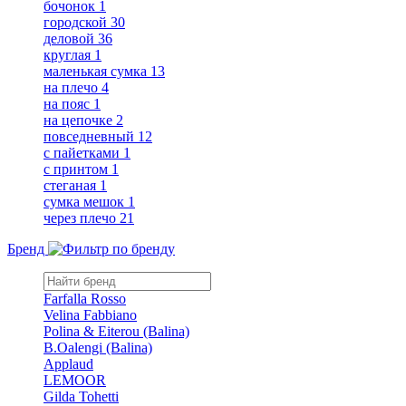
бочонок
1
городской
30
деловой
36
круглая
1
маленькая сумка
13
на плечо
4
на пояс
1
на цепочке
2
повседневный
12
с пайетками
1
с принтом
1
стеганая
1
сумка мешок
1
через плечо
21
Бренд
Farfalla Rosso
Velina Fabbiano
Polina & Eiterou (Balina)
B.Oalengi (Balina)
Applaud
LEMOOR
Gilda Tohetti