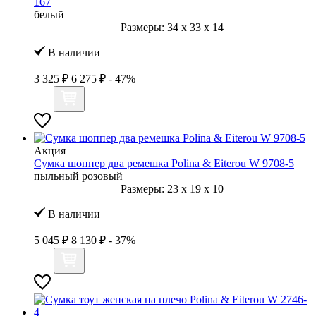
167
белый
Размеры:
34
x
33
x
14
В наличии
3 325 ₽
6 275 ₽
- 47%
Акция
Сумка шоппер два ремешка Polina & Eiterou W 9708-5
пыльный розовый
Размеры:
23
x
19
x
10
В наличии
5 045 ₽
8 130 ₽
- 37%